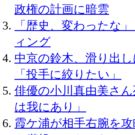
政権の計画に暗雲
「歴史、変わったな」
ィング
中京の鈴木、滑り出し
「投手に絞りたい」
俳優の小川真由美さん
は我にあり」
霞ケ浦が相手右腕を攻