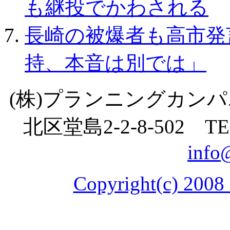
も継投でかわされる
長崎の被爆者も高市発
持、本音は別では」
(株)プランニングカン
北区堂島
2-2-8
-
502
TE
info
Copyright(c) 2008 