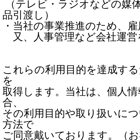
（テレビ・ラジオなどの媒
品引渡し）
・当社の事業推進のため、雇
又、人事管理など会社運営
これらの利用目的を達成する
を
取得します。
当社は、個人情
合、
その利用目的や取り扱いにつ
方法で
ご同意戴いております。
（お