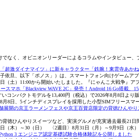
けでなく、オピニオンリーダーによるコラムやインタビュー、
「超激ダイナマイツ」に新キャラクター「鉄腕！東雲寺あかね
子依旦、以下「ポノス」）は、スマートフォン向けゲームアプ
8日（土）11:00から開始いたしました。『にゃんこ大戦争』アプ
SIMフリースマホ「Blackview WAVE 2C」発売！Android 16 Go
いやすいコンパクトモデルを13,400円（税込）で2026年8月
は2026年8月8日、5インチディスプレイを採用した小型SIMフリースマートフ
舗展開の京王ラーメンフェスや京王百貨店限定の背徳ひんやりス
背徳ひんやりスイーツなど、実演グルメが充実過去最長21日間
20日（木）～30（日） 〈2週目〉8月31日（月）～9月9日（水）営
ython 3 エンジニア認定基礎試験合格体験記を公開しました