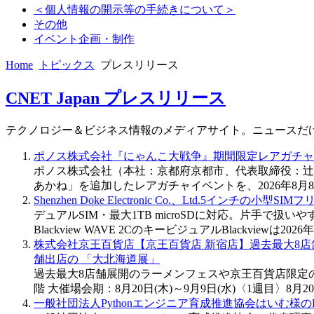
＜個人情報の開示等の手続きについて＞
その他
イベント企画・制作
Home
トピックス
プレスリリース
CNET Japan プレスリリース
テクノロジー＆ビジネス情報のメディアサイト。ニュースだ
ポノス株式会社『にゃんこ大戦争』期間限定レアガチャ
ポノス株式会社（本社：京都府京都市、代表取締役：辻
あかね」を追加したレアガチャイベントを、2026年8月
Shenzhen Doke Electronic Co.、Ltd.5インチの小型
デュアルSIM・最大1TB microSDに対応。片手で扱
Blackview WAVE 2CのキービジュアルBlackview
株式会社京王百貨店【京王百貨店 新宿店】過去最大8店
舗出店の 「大北海道展」
過去最大8店舗展開のラーメンフェスや京王百貨店限定の
階 大催場会期：8月20日(木)～9月9日(水)〈1週目〉8月
一般社団法人Pythonエンジニア育成推進協会はいむ様のP