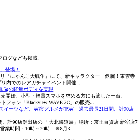
ブログなども掲載。
」登場！
リ『にゃんこ大戦争』にて、新キャラクター「鉄腕！東雲寺
リ内でのレアガチャイベント開催...
搭載、158.5gの軽量ボディを実現
8日より販売開始。小型・軽量スマホを求める方にも適した一台。
ォン「Blackview WAVE 2C」の販売...
イーツなど、実演グルメが充実 過去最長21日間、計90店
、計90店舗出店の 「大北海道展」場所：京王百貨店 新宿店7
業時間：10時～20時 ※8月3...